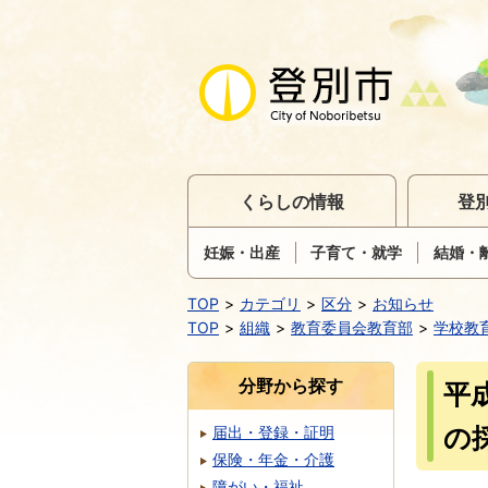
くらしの情報
登
妊娠・出産
子育て・就学
結婚・
TOP
カテゴリ
区分
お知らせ
TOP
組織
教育委員会教育部
学校教
分野から探す
平
の
届出・登録・証明
保険・年金・介護
障がい・福祉