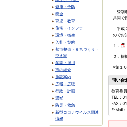
健康・予防
登別市
税金
共同で
育児・教育
住宅・インフラ
平成２
のでお
環境・衛生
入札・契約
１．
都市整備・まちづくり・
空き家
２．採
産業・雇用
※第１
市の紹介
施設案内
問い合
広報・広聴
行政・計画
教育委
TEL：
01
選挙
FAX：
0
防災・救急
E-Mail：
新型コロナウイルス関連
情報