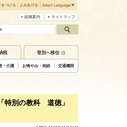
なをつける
よみあげる
Select Language
▼
組織案内
サイトマップ
納税
登別へ移住
者・介護
お悔やみ・相続
交通機関
「特別の教科 道徳」