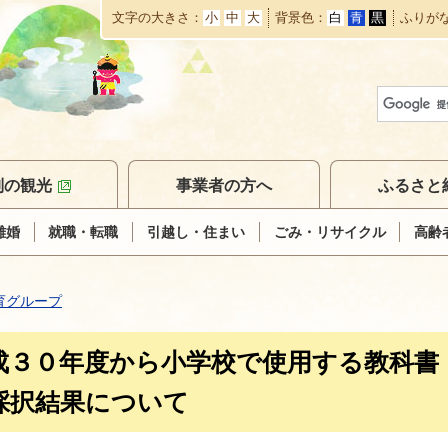
文字の大きさ
小
中
大
背景色
白
青
黒
ふりが
本
文
へ
移
動
別の観光
事業者の方へ
ふるさと
離婚
就職・転職
引越し・住まい
ごみ・リサイクル
高齢
育グループ
成３０年度から小学校で使用する教科書
採択結果について