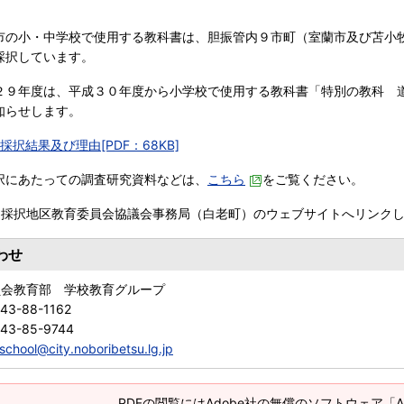
の小・中学校で使用する教科書は、胆振管内９市町（室蘭市及び苫小
採択しています。
９年度は、平成３０年度から小学校で使用する教科書「特別の教科 
知らせします。
採択結果及び理由[PDF：68KB]
択にあたっての調査研究資料などは、
こちら
をご覧ください。
０採択地区教育委員会協議会事務局（白老町）のウェブサイトへリンク
わせ
員会教育部 学校教育グループ
43-88-1162
143-85-9744
school@city.noboribetsu.lg.jp
PDFの閲覧にはAdobe社の無償のソフトウェア「Adob