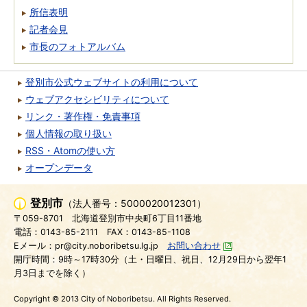
所信表明
記者会見
市長のフォトアルバム
登別市公式ウェブサイトの利用について
ウェブアクセシビリティについて
リンク・著作権・免責事項
個人情報の取り扱い
RSS・Atomの使い方
オープンデータ
登別市
（法人番号：5000020012301）
〒059-8701
北海道登別市中央町6丁目11番地
電話：0143-85-2111
FAX：0143-85-1108
Eメール：pr@city.noboribetsu.lg.jp
お問い合わせ
開庁時間：9時～17時30分（土・日曜日、祝日、12月29日から翌年1
月3日までを除く）
Copyright © 2013 City of Noboribetsu. All Rights Reserved.