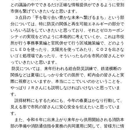
との議論の中でできるだけ正確な情報提供ができるように登別
市側も繋げていきたいなと思います。
３点目の「手を取り合い豊かな未来へ繋げるまち」という部
分については、特に防災の関係と再生可能エネルギーの部分で
いろいろ話をしていきたいと思っており、それとゼロカーボン
シティの実現をどのように本格的に考えていくか。これは市役
所が行う事務事業編と官民併せて行う区域施策編で、どのよう
にＬＥＤを使ったり、太陽光を使ってみたり、ＣＯ２を出さな
いゴミ処理場であったり、そういったものを市民の皆さんとや
っていきたいと思います。
防災については、来年行われる総合防災訓練で、鉄道横断の
関係などは夏場にしっかり全ての箇所で、町内会の皆さんと実
際に視察といいますか、本当にここでいいのかということを、
やっぱりＪＲさんにも説明しなければいけないと思っていま
す。
説得材料にもするためにも、今年の春夏はかなり行動して、
見える形で市民の皆さんに安心安全を伝えたいと思っていま
す。
また、令和６年に出来上がり来年から供用開始される消防本
部の準備や消防通信指令業務の共同運用に関して、皆様方に情