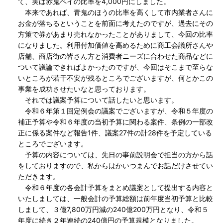
て、実は赤鬼ペイの比率を4,000円にしました。
本来であれば、青鬼のほうの比率を高くして市内業者さんに
お金が落ちるということを前面に考えたのですが、過去にその
方策で券があまり売れなかったことがありまして、今回の比率
になりました。利用付加価値を高めるために商工会議所さんや
店舗、商店街の皆さん方と消費者ニーズに合わせた商品などに
ついて議論できればよかったのですが、今回はそこまで至らな
いところが若干不安が残るところでございますが、何とかこの
事業を成功させたいなと思っております。
それでは議案予算について話したいと思います。
令和６年第１回定例会の議案でございますが、令和５年度の
補正予算や令和６年度の当初予算に関わる案件、条例の一部改
正に係る案件など報告1件、議案27件の計28件を予定している
ところでございます。
予算の内容については、先日の事前説明会で担当の方から話
をしておりますので、私からはかいつまんでお話だけさせてい
ただきます。
令和６年度の各会計予算をまとめ議案として提出する内容と
いたしましては、一般会計の予算総額は前年度当初予算と比較
しまして、３億7,800万円減の240億200万円となり、令和５
年度に続き２年連続の240億円の予算規模となりました。