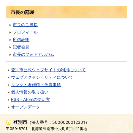
市長の部屋
市長のご挨拶
プロフィール
所信表明
記者会見
市長のフォトアルバム
登別市公式ウェブサイトの利用について
ウェブアクセシビリティについて
リンク・著作権・免責事項
個人情報の取り扱い
RSS・Atomの使い方
オープンデータ
登別市
（法人番号：5000020012301）
〒059-8701
北海道登別市中央町6丁目11番地