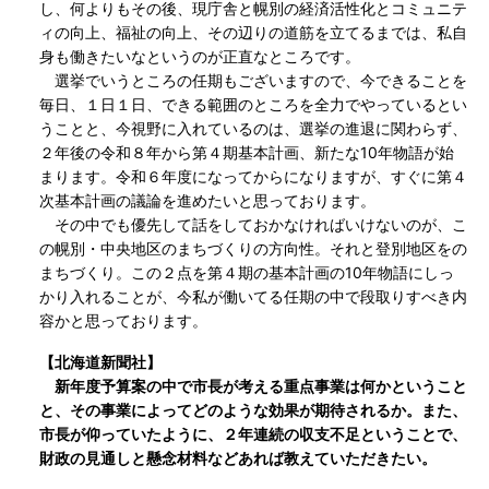
し、何よりもその後、現庁舎と幌別の経済活性化とコミュニテ
ィの向上、福祉の向上、その辺りの道筋を立てるまでは、私自
身も働きたいなというのが正直なところです。
選挙でいうところの任期もございますので、今できることを
毎日、１日１日、できる範囲のところを全力でやっているとい
うことと、今視野に入れているのは、選挙の進退に関わらず、
２年後の令和８年から第４期基本計画、新たな10年物語が始
まります。令和６年度になってからになりますが、すぐに第４
次基本計画の議論を進めたいと思っております。
その中でも優先して話をしておかなければいけないのが、こ
の幌別・中央地区のまちづくりの方向性。それと登別地区をの
まちづくり。この２点を第４期の基本計画の10年物語にしっ
かり入れることが、今私が働いてる任期の中で段取りすべき内
容かと思っております。
【北海道新聞社】
新年度予算案の中で市長が考える重点事業は何かということ
と、その事業によってどのような効果が期待されるか。また、
市長が仰っていたように、２年連続の収支不足ということで、
財政の見通しと懸念材料などあれば教えていただきたい。