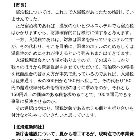
【市長】
宿泊税については、これまで入湯税があったため検討してい
ませんでした。
ただ宿泊税であれば、温泉のないビジネスホテルでも宿泊税
はかかりますから、財源確保的には検討に値すると考えます。
一方、入湯税であれば、対象は温泉を持っているホテルです
が、その代わり、そこを目的に、温泉のホテルのためもしくは
温泉地のためにそれが使えるという強みもまた出てきてます。
入湯税懇談会という場がありますので、その辺をしっかり
我々のほうから問題提起をさせていただいて、宿泊税への転換
を旅館組合の皆さん方が本気で思っているのであれば、入湯税
は従来通り、今の300円から150円へ戻して、その代わり150
円の超過税率分以外を宿泊税のほうに求めるのか、それとも
150円以上の価値のある税を求めることで、100％還元できる
事業に反映させるのか。
その選択はやはり、課税対象であるホテル側とも折り合いを
付けながらやっていきたいと思っています。
【北海道新聞社】
新庁舎建設について、夏から着工するが、現時点での事業費