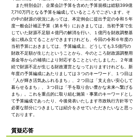
また特別会計、企業会計予算を含めた予算規模は総額399億
7,710万円となる予算を編成しているところでございます。そ
の中の財源の状況にあっては、本定例会に提出予定の令和５年
度一般会計補正予算（第８号）におきましては、当初予算で生
じていた財源不足額４億円の解消を行い、１億円を財政調整基
金に積み立てることができますけれども、今回の令和６年度の
当初予算におきましては、予算編成上、どうしても3.5億円の
財政不足額が生じたということから、今のところ財政源調整用
基金等からの補填により対応することといたしました。２年連
続で財源不足が生じる財政運営となっておりますけれども、新
年度の予算編成にあたりましては３つのキーワード、１つ目は
「人が輝き活気あふれるまち」、２つ目は「支え合い安心して
暮らせるまち」、３つ目は「手を取り合い豊かな未来へ繋げる
まち」。これを重点的に取り組む施策・事業のキーワードとし
て予算編成であったり、今後発表いたします市政執行方針等で
必要な部分につきましては紹介をさせていただきたいなと思っ
ております。
質疑応答