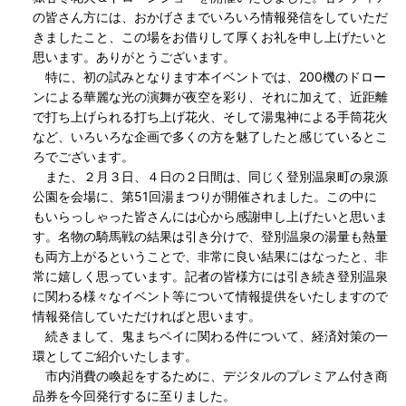
の皆さん方には、おかげさまでいろいろ情報発信をしていただ
きましたこと、この場をお借りして厚くお礼を申し上げたいと
思います。ありがとうございます。
特に、初の試みとなります本イベントでは、200機のドロー
ンによる華麗な光の演舞が夜空を彩り、それに加えて、近距離
で打ち上げられる打ち上げ花火、そして湯鬼神による手筒花火
など、いろいろな企画で多くの方を魅了したと感じているとこ
ろでございます。
また、２月３日、４日の２日間は、同じく登別温泉町の泉源
公園を会場に、第51回湯まつりが開催されました。この中に
もいらっしゃった皆さんには心から感謝申し上げたいと思いま
す。名物の騎馬戦の結果は引き分けで、登別温泉の湯量も熱量
も両方上がるということで、非常に良い結果にはなったと、非
常に嬉しく思っています。記者の皆様方には引き続き登別温泉
に関わる様々なイベント等について情報提供をいたしますので
情報発信していただければと思います。
続きまして、鬼まちペイに関わる件について、経済対策の一
環としてご紹介いたします。
市内消費の喚起をするために、デジタルのプレミアム付き商
品券を今回発行するに至りました。