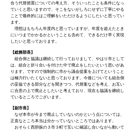
合う代替措置についての考え方、そういったことも条件になっ
ていくと思いますので、そこをないがしろにせずに丁寧にやる
ことで最終的にはご理解をいただけるようにしたいと思ってい
ます。
理想はもちろん年度内と思っていますが、年度を超えたとき
にいつまでかかるかということも含めて、できるだけ早く実現
したいと思っております。
【総務部長】
組合側と協議は継続して行っておりまして、やはり市として
は、組合と折り合いを付けた中で廃止をしたいという思いがあ
ります。ですので強制的に市から議会提案を上げてということ
は極力行いたくないと思っております。今後についても組合側
の妥協できる部分などを聞きつつ、代替案などを考え、お互い
に合意の上で廃止としたいと考えており、現在も協議を継続し
ているところでございます。
【副市長】
なぜ本市が今まで廃止していないのかという点については、
正直なところ本当は分かっていないところではあります。
おそらく西胆振の３市３町で互いに確認し合いながら動いて