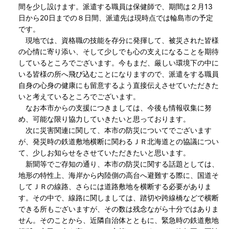
間を少し設けます。派遣する職員は保健師で、期間は２月13
日から20日までの８日間、派遣先は現時点では輪島市の予定
です。
現地では、資格職の技能を存分に発揮して、被災された皆様
の心情に寄り添い、そして少しでも心の支えになることを期待
しているところでございます。今もまだ、厳しい環境下の中に
いる皆様の所へ飛び込むことになりますので、派遣をする職員
自身の心身の健康にも留意するよう直接伝えさせていただきた
いと考えているところでございます。
なお本市からの支援につきましては、今後も情報収集に努
め、可能な限り協力していきたいと思っております。
次に災害関連に関して、本市の防災についてでございます
が、発災時の鉄道敷地横断に関わるＪＲ北海道との協議につい
て、少しお知らせをさせていただきたいと思います。
新聞等でご存知の通り、本市の防災に関する話題としては、
地形の特性上、海岸から内陸側の高台へ避難する際に、国道そ
してＪＲの線路、さらには道路敷地を横断する必要がありま
す。その中で、線路に関しましては、踏切や跨線橋などで横断
できる所もございますが、その数は残念ながら十分ではありま
せん。そのことから、近隣自治体とともに、緊急時の鉄道敷地