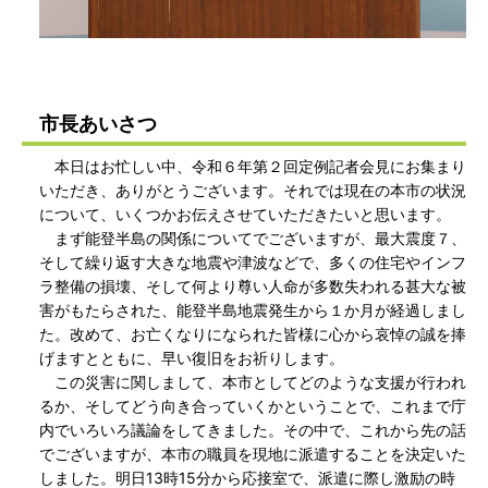
市長あいさつ
本日はお忙しい中、令和６年第２回定例記者会見にお集まり
いただき、ありがとうございます。それでは現在の本市の状況
について、いくつかお伝えさせていただきたいと思います。
まず能登半島の関係についてでございますが、最大震度７、
そして繰り返す大きな地震や津波などで、多くの住宅やインフ
ラ整備の損壊、そして何より尊い人命が多数失われる甚大な被
害がもたらされた、能登半島地震発生から１か月が経過しまし
た。改めて、お亡くなりになられた皆様に心から哀悼の誠を捧
げますとともに、早い復旧をお祈りします。
この災害に関しまして、本市としてどのような支援が行われ
るか、そしてどう向き合っていくかということで、これまで庁
内でいろいろ議論をしてきました。その中で、これから先の話
でございますが、本市の職員を現地に派遣することを決定いた
しました。明日13時15分から応接室で、派遣に際し激励の時