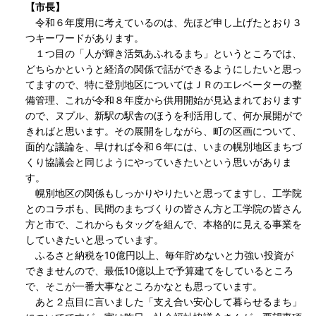
【市長】
令和６年度用に考えているのは、先ほど申し上げたとおり３
つキーワードがあります。
１つ目の「人が輝き活気あふれるまち」というところでは、
どちらかというと経済の関係で話ができるようにしたいと思っ
てますので、特に登別地区についてはＪＲのエレベーターの整
備管理、これが令和８年度から供用開始が見込まれております
ので、ヌプル、新駅の駅舎のほうを利活用して、何か展開がで
きればと思います。その展開をしながら、町の区画について、
面的な議論を、早ければ令和６年には、いまの幌別地区まちづ
くり協議会と同じようにやっていきたいという思いがありま
す。
幌別地区の関係もしっかりやりたいと思ってますし、工学院
とのコラボも、民間のまちづくりの皆さん方と工学院の皆さん
方と市で、これからもタッグを組んで、本格的に見える事業を
していきたいと思っています。
ふるさと納税を10億円以上、毎年貯めないと力強い投資が
できませんので、最低10億以上で予算建てをしているところ
で、そこが一番大事なところかなとも思っています。
あと２点目に言いました「支え合い安心して暮らせるまち」