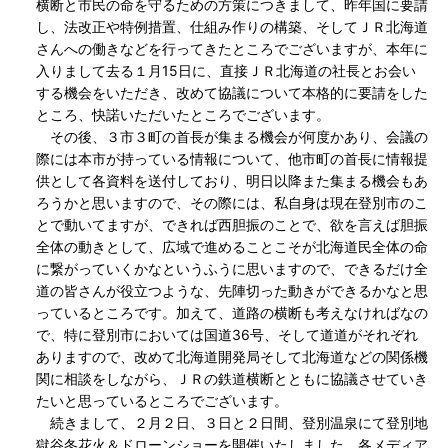
横断と市民の命を守るための方策につきまして、昨年国に要請
し、法改正や特例措置、仕組み作りの構築、そしてＪＲ北海道
さんへの働きなどを行ってきたところでございますが、本年に
入りまして去る１月15日に、直接ＪＲ北海道の社長とお会い
する機会をいただき、改めて協議について本格的に要請をした
ところ、快諾いただいたところでございます。
その後、３市３町の首長が集まる機会が何度かあり、会議の
際には本市が持っている情報について、他市町の首長に情報提
供として各資料を送付しており、明日以降また集まる機会もあ
ろうかと思いますので、その際には、私自身は現在登別市のこ
とで動いてますが、できれば西胆振のことで、欲を言えば胆振
全体の動きとして、広域で進めることこそが北海道民全体の命
に繋がっていくかなというふうに思いますので、できるだけ全
道の皆さんが役立つような、先陣切った動きができるかなと思
っているところです。加えて、道路の横断も考えなければなの
で、特に登別市においては国道36号、そして道道がそれぞれ
ありますので、改めて北海道開発局そして北海道などの関係機
関に相談をしながら、ＪＲの鉄道横断とともに協議させていき
たいと思っているところでございます。
続きまして、２月２日、３日と２日間、登別温泉にて登別地
獄谷冬花火＆ドローンショーを開催いたしました。各メディア