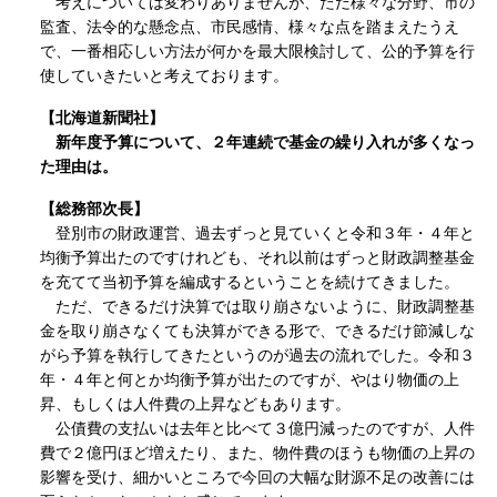
考えについては変わりありませんが、ただ様々な分野、市の
監査、法令的な懸念点、市民感情、様々な点を踏まえたうえ
で、一番相応しい方法が何かを最大限検討して、公的予算を行
使していきたいと考えております。
【北海道新聞社】
新年度予算について、２年連続で基金の繰り入れが多くなっ
た理由は。
【総務部次長】
登別市の財政運営、過去ずっと見ていくと令和３年・４年と
均衡予算出たのですけれども、それ以前はずっと財政調整基金
を充てて当初予算を編成するということを続けてきました。
ただ、できるだけ決算では取り崩さないように、財政調整基
金を取り崩さなくても決算ができる形で、できるだけ節減しな
がら予算を執行してきたというのが過去の流れでした。令和３
年・４年と何とか均衡予算が出たのですが、やはり物価の上
昇、もしくは人件費の上昇などもあります。
公債費の支払いは去年と比べて３億円減ったのですが、人件
費で２億円ほど増えたり、また、物件費のほうも物価の上昇の
影響を受け、細かいところで今回の大幅な財源不足の改善には