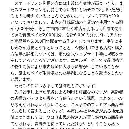
スマートフォン利用の方には非常に有益性が高まったり、ま
たスマートフォンをお持ちでない方にも紙券でご利用いただけ
るように考えているところでございます。プレミア率は20％
となっておりまして、市内の登録店舗の全店舗で使用できる額
が4,000円分、そして市内に本社や本店がある地元店舗で使用
できる青鬼ペイが2,000円分。合計6,000円分のプレミアム付
き商品券を5,000円で販売する予定としております。事前に申
し込みが必要となるということと、今後利用できる店舗や購入
方法等の詳細については、市の公式ウェブサイト等に掲載を予
定しているところでございます。エネルギーそして食品価格等
の物価高騰により市内経済に大きな影響が生じていることか
ら、鬼まちペイが消費喚起の起爆剤になることを期待をしたい
と思います。
ただこの件につきましては課題もございます。
先ほど申し上げた紙券による利用も可能なのですが、高齢者
の皆様方がデジタル券をどう使うかという課題、これをしっか
り考えなければいけないことと、これまでのプレミアム商品券
で共通して言えることですが、本市に本社や本店がある地元店
舗につきましては、やはり市民の皆さんが買う魅力ある商品券
でなければ、青鬼券を使っていただけないということもあっ