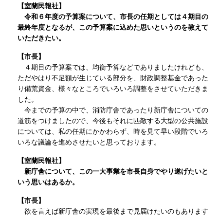
【室蘭民報社】
令和６年度の予算案について、市長の任期としては４期目の
最終年度となるが、この予算案に込めた思いというのを教えて
いただきたい。
【市長】
４期目の予算案では、均衡予算などでありましたけれども、
ただやはり不足額が生じている部分を、財政調整基金であった
り備荒資金、様々なところでいろいろ調整をさせていただきま
した。
今までの予算の中で、消防庁舎であったり新庁舎についての
道筋をつけましたので、今後もそれに匹敵する大型の公共施設
については、私の任期にかかわらず、時を見て早い段階でいろ
いろな議論を進めさせたいと思っております。
【室蘭民報社】
新庁舎について、この一大事業を市長自身でやり遂げたいと
いう思いはあるか。
【市長】
欲を言えば新庁舎の実現を最後まで見届けたいのもあります