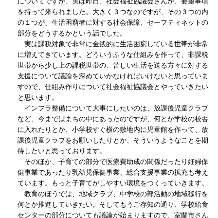
についてですが、実は昨日、社会福祉協議会さんが、要望事項
を持って来られました。大きく３つなのですが、その３つの内
の１つが、生活困窮者に対する社会保障、セーフティネットの
部分をどうするかという話でした。
実は課税対象で非常に金銭的に生活困窮している世帯が非常
に増えてきています。どういうふうな仕組みを作って、非課税
世帯から少し上の課税世帯の、苦しい生活を送る方々に対する
支援について議論を深めていかなければいけないと思っていま
すので、仕組み作りについて社会福祉協議会とやっていきたい
と思います。
インフラ整備について大事にしたいのは、放課後児童クラブ
など、今まではまちの中にあったのですが、何とか学校の校舎
に入れたりとか、小学校すぐ横の敷地内に児童館を作って、放
課後児童クラブをお願いしたりとか、そういうようなことを期
待したいと思っております。
そのほか、子育ての部分で医療費助成の関係だったり妊婦保
健事業であったり乳幼児保健事業、総合支援事業の拡充も考え
ています。もっと子育てがしやすい環境をつくっていきます。
教育のほうでは、地域クラブ、中学校の部活動の地域移行を
何とか推進していきたい。そしてもうご存知の通り、学校給食
センターの部分についても議論が始まりますので、室蘭市さん