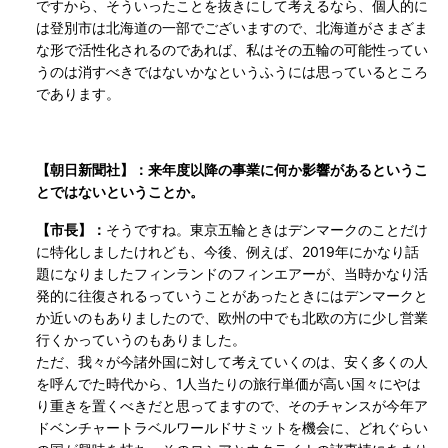
ですから、そういったことを抜きにして考えるなら、個人的に
は登別市は北海道の一部でございますので、北海道がさまざま
な形で活性化されるのであれば、私はその五輪の可能性ってい
うのは消すべきではないかなというふうには思っているところ
であります。
【朝日新聞社】：来年度以降の事業に何か影響があるというこ
とではないということか。
【市長】：
そうですね。東京五輪ときはデンマークのことだけ
に特化しましたけれども、今後、例えば、2019年にかなり話
題になりましたフィンランドのフィンエアーが、当時かなり活
発的に往復されるっていうことがあったときにはデンマークと
か近いのもありましたので、欧州の中でも北欧の方に少し営業
行くかっていうのもありました。
ただ、我々が今諸外国に対して考えていくのは、安く多くの人
を呼んでた時代から、1人当たりの旅行単価が高い国々にやは
り重きを置くべきだと思ってますので、そのチャンスが今年ア
ドベンチャートラベルワールドサミットを機会に、どれぐらい