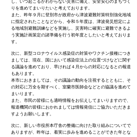
し、いつ起こるかわからない災害に備え、安全安心のまちづく
りを進めてまいりたいと考えております。
また、昨年９月に登別市が政府から津波避難対策特別強化地域
に指定されたことなどから、令和５年度は、津波発災想定によ
る地域別避難訓練などを実施し、災害時に確実に避難できるよ
う実施計画策定の諸準備を行う初年度としたいと考えておりま
す。
次に、新型コロナウイルス感染症の対策やワクチン接種につき
ましては、現在、国において感染症法上の位置づけなどに関す
る議論を進めており、早ければ４月からの対応になるとの報道
もあります。
本市におきましては、その議論の動向を注視するとともに、そ
の対応に万全を期すべく、室蘭市医師会などとの協議を進めて
まいります。
また、市民の皆様にも適時情報をお伝えしてまいりますので、
報道機関の皆様におかれましては情報発信にご協力いただきま
すようお願いします。
次に、新しい市役所本庁舎の整備に向けた取り組みについてで
ありますが、昨年は、着実に歩みを進めることができた年とな