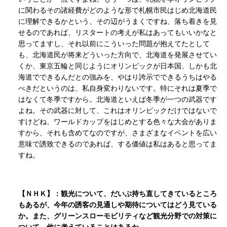
に関わるその諸経費がどのような形で札幌市民はじめ北海道民
に理解できるかという、その辺がうまくですね、落ち着きを見
せるのであれば、リスタートの考えが私はあってもいいかなと
思ってますし、それ以前にこういった問題が抱えてたとして
も、北海道民が将来どういった方向で、北海道を発展させてい
くか、東京五輪と同じようにオリンピックが日本国、しかも北
海道でできるんだとの強みを、やはり誇示でできるうちはやる
べきだというのは、私自身変わりないです。特にそれは夏季で
はなくて冬季ですから。北海道といえば冬季が一つの武器です
よね。その武器に対して、これはオリンピックだけではないで
すけどね、ワールドカップをはじめとする色々な大会がありま
すから、それも含めてなのですが、さまざまなイベントを広い
意味で誘致できるのであれば、する価値は私はあると思ってま
すね。
【ＮＨＫ】：観光について、だいぶ持ち直してきているところ
もあるが、今年の誘客の見通しや期待についてはどう見ている
か。また、グリーンスローモビリティなど観光分野での対策に
ついて、他に考えていることはあるか。