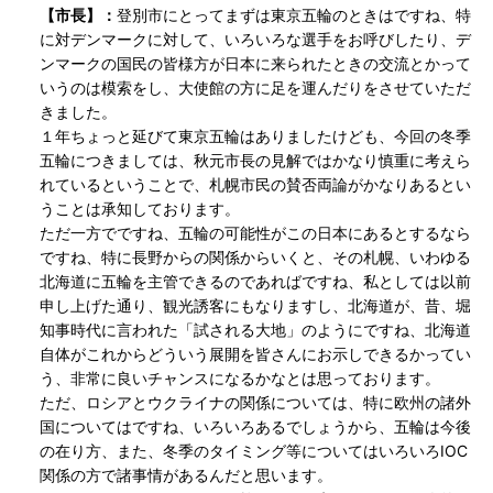
【市長】：
登別市にとってまずは東京五輪のときはですね、特
に対デンマークに対して、いろいろな選手をお呼びしたり、デ
ンマークの国民の皆様方が日本に来られたときの交流とかって
いうのは模索をし、大使館の方に足を運んだりをさせていただ
きました。
１年ちょっと延びて東京五輪はありましたけども、今回の冬季
五輪につきましては、秋元市長の見解ではかなり慎重に考えら
れているということで、札幌市民の賛否両論がかなりあるとい
うことは承知しております。
ただ一方でですね、五輪の可能性がこの日本にあるとするなら
ですね、特に長野からの関係からいくと、その札幌、いわゆる
北海道に五輪を主管できるのであればですね、私としては以前
申し上げた通り、観光誘客にもなりますし、北海道が、昔、堀
知事時代に言われた「試される大地」のようにですね、北海道
自体がこれからどういう展開を皆さんにお示しできるかってい
う、非常に良いチャンスになるかなとは思っております。
ただ、ロシアとウクライナの関係については、特に欧州の諸外
国についてはですね、いろいろあるでしょうから、五輪は今後
の在り方、また、冬季のタイミング等についてはいろいろIOC
関係の方で諸事情があるんだと思います。