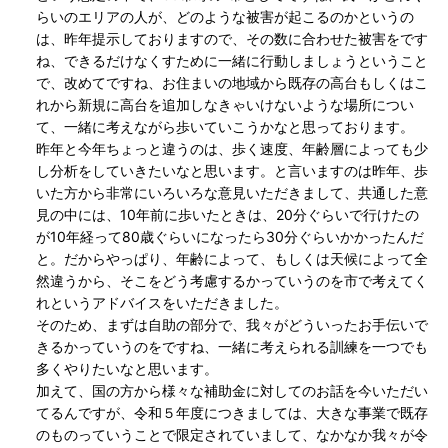
らいのエリアの人が、どのような被害が起こるのかというの
は、昨年提示しておりますので、その数に合わせた被害をです
ね、できるだけなくすために一緒に行動しましょうということ
で、改めてですね、お住まいの地域から既存の高台もしくはこ
れから新規に高台を追加しなきゃいけないような場所につい
て、一緒に考えながら歩いていこうかなと思っております。
昨年と今年ちょっと違うのは、歩く速度、年齢層によっても少
し分析をしていきたいなと思います。と言いますのは昨年、歩
いた方から非常にいろいろな意見いただきまして、共通した意
見の中には、10年前に歩いたときは、20分ぐらいで行けたの
が10年経って80歳ぐらいになったら30分ぐらいかかったんだ
と。だからやっぱり、年齢によって、もしくは天候によって全
然違うから、そこをどう考慮するかっていうのを市で考えてく
れというアドバイスをいただきました。
そのため、まずは自助の部分で、我々がどういったお手伝いで
きるかっていうのをですね、一緒に考えられる訓練を一つでも
多くやりたいなと思います。
加えて、国の方から様々な補助金に対してのお話を今いただい
てるんですが、令和５年度につきましては、大きな事業で既存
のものっていうことで限定されていまして、なかなか我々が令