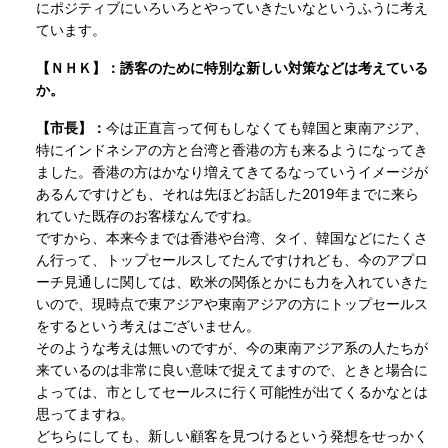
にポジティブにいろいろとやっていきたいなというふうに考え
ています。
【ＮＨＫ】：誘客のために特別な新しい対策などは考えている
か。
【市長】：
今は正直言って何もしなくても韓国と東南アジア、
特にインドネシアの方と台湾と香港の方も来るようになってき
ました。香港の方はかなり増えてきてるなっていうイメージが
あるんですけども、それは先ほどお話した2019年までに来ら
れていた既存のお客様なんですね。
ですから、本来今までは香港や台湾、タイ、韓国などにたくさ
ん行って、トップセールスしてたんですけれども、今のアプロ
ーチ見通しに関しては、欧米の関係とかにも力を入れていきた
いので、現時点で東アジアや東南アジアの方にトップセールス
をするという考えはございません。
そのような考えは無いのですが、今の東南アジア系の人たちが
来ているのは非常に良い意味で捉えてますので、ときと場合に
よっては、市としてセールスに行く可能性が出てくるかなとは
思ってますね。
どちらにしても、新しい顧客を見つけるという発想をせっかく