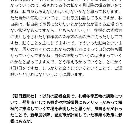
かっていうのは、残されてる側の私が４月以降の振る舞いをで
すね、私自身も考えなければいけないかなと思っております。
ただ自分の任期については、これ毎度お話してるんですが、私
自身は、私自身で市長になりたいとかなかなか言える立場では
ない状況なもんですから、どちらかというと、後援会の皆様方
に後押しをされたり有権者の皆様方のあの声に従ったりしてで
すね、動くことを主にしてますので、そういった動向といいま
すか、周りの方々とのこれからの接し方によって自分の持ち回
りっていうんですかね、自分の役割っていうのは決まっていく
のかなと思ってますんで、どう考えるかっていうと、とにかく
1日1日をですね、しっかりと全うしていくということで、ご理
解いただければなというふうに思います。
【朝日新聞社】：以前の記者会見で、札幌冬季五輪の誘致につ
いて、登別市としても観光や地域振興にもメリットがあって積
極的に推進していく立場を表明したと思うが、風向きが変わっ
たことで、新年度以降、登別市が計画していた事業や政策に影
響はあるか。