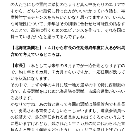
の人たちにも位置的に踏切のちょうど真ん中あたりのエリアで
すから、どちらの踏切に行った方がいいのかっていう話も、再
度検討するチャンスをもらいたいなと思ってますんで、いろん
な可能性について、来年はその訓練に合わせた可能性の話をす
ることで、高台に行くためのエビデンスを作って、それを国に
持っていきたいなと思ってるんですよね。
４月から市長の任期最終年度に入るが出馬
【北海道新聞社】：
含めて考えているところは。
【市長】：
私としては来年の８月までが一応任期となりますの
で、約１年と８カ月、７カ月ぐらいですか。一応任期が残って
いる状況になります。
その中で、まず今年の４月に統一地方選挙の中で特に西胆振の
方で、市長選挙をはじめ北海道議会選挙、市議会選挙がいろい
ろあります。
かなりですね、あの昔と違って今回の選挙は胆振管内でも首長
が、勇退される首長さんもいらっしゃいますし、道議会議員へ
の鞍替えで、多分辞任される首長さんも出てくるかというふう
に思いますけれども、残された１年７カ月の間に代わられた首
長さんと残り１年間をどのようにこのエリアを盛り上げていく