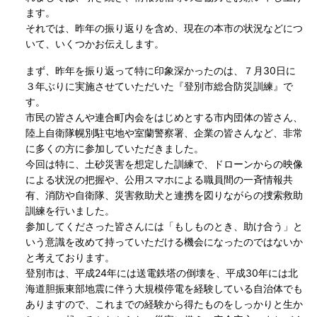
ます。
それでは、昨年の振り返りを含め、現在の本市の状況などにつ
いて、いくつかお伝えします。
まず、昨年を振り返って特に印象深かったのは、７月30日に
３年ぶりに実施させていただいた『登別市総合防災訓練』で
す。
市民の皆さんや連合町内会をはじめとする市内団体の皆さん、
陸上自衛隊幌別駐屯地や室蘭警察署、企業の皆さんなど、非常
に多くの方に参加していただきました。
今回は特に、土砂災害を想定した訓練で、ドローンからの映像
による状況の把握や、公用スマホによる職員間の一斉情報共
有、消防や自衛隊、災害救助犬と連携を図りながらの捜索救助
訓練を行いました。
参加してくださった皆さんには「もしものとき、助け合う」と
いう意識を改めて持っていただける機会になったのではないか
と考えております。
登別市は、平成24年には送電鉄塔の倒壊を、平成30年には北
海道胆振東部地震に伴う大規模停電を経験している自治体でも
ありますので、これまでの経験から得たものをしっかりと生か