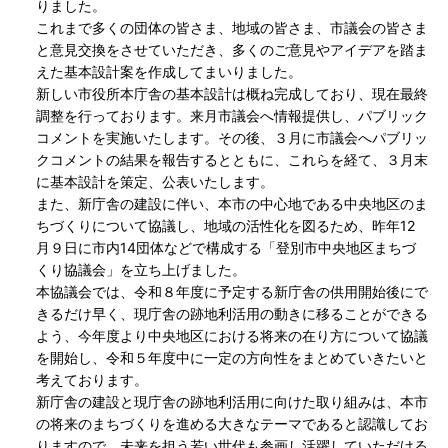
りました。
これまで多くの団体の皆さま、地域の皆さま、市議会の皆さま
と意見交換をさせていただき、多くのご意見やアイデアを踏ま
えた基本設計案を作成してまいりました。
新しい市役所本庁舎の基本設計は概ね完成しており、現在最終
調整を行っております。来月市議会へ情報提供し、パブリック
コメントを実施いたします。その後、３月に市議会へパブリッ
クコメントの結果を報告するとともに、これらを経て、３月末
に基本設計を策定、公表いたします。
また、新庁舎の建設に伴い、本市の中心地である中央地区のま
ちづくりについて協議し、地域の活性化を図るため、昨年12
月９日に市内14団体などで構成する「登別市中央地区まちづ
くり協議会」を立ち上げました。
本協議会では、令和８年度に予定する新庁舎の供用開始後にで
きるだけ早く、現庁舎の跡地利活用の動きに移ることができる
よう、今年度より中央地区における将来の在り方について協議
を開始し、令和５年度中に一定の方向性をまとめていきたいと
考えております。
新庁舎の建設と現庁舎の跡地利活用に向けた取り組みは、本市
の将来のまちづくりを進める大きなテーマであると認識してお
りますので、未来を担う若い世代も参画し活躍していただける