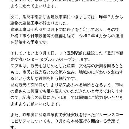
ように進めてまいります。
次に、消防本部新庁舎建設事業につきましては、昨年７月から
建物の建築工事が始まりました。
建築工事は令和６年２月下旬に終了を予定しており、その後、
外構工事や付帯設備等の整備を経て、令和７年４月からの運用
を開始する予定です。
そしていよいよ３月１日、ＪＲ登別駅前に建設した『登別市観
光交流センター ヌプル』がオープンします。
ヌプルは、観光をはじめとした産業、文化等の振興を図るとと
もに、市民と観光客との交流を生み、地域のにぎわいを創出す
るという大切な役割を担う施設です。
登別観光の玄関口が、より活気あふれる場所となるよう、市民
の皆さんに何度でも足を運んでいただきたいと考えております
ので、記者会の皆様におかれましては周知にご協力をいただき
ますようお願いいたします。
また、昨年度に登別温泉街で実証実験を行ったグリーンスロー
モビリティについても、３月から本格運行を開始する予定で
す。