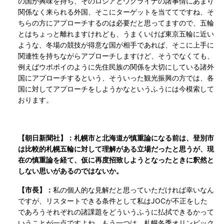
の国が興味を持ち、そのロシアとウクライナの諸事情にあまり
関係なく来られる外国、そこにターゲットを当ててですね、そ
ちらの方にアプローチするのは必要だと思ってますので、五輪
とはちょっと離れますけれども、うまくいけば東京五輪に近い
ような、冬場の競技が得意な国が相手であれば、そこに上手に
関連性を持ちながらアプローチしますけど、そうでなくても、
例えばウポポイのように先住民族の関係を大切にしている諸外
国にアプローチするという、そういった観光振興の方では、各
国に対してアプローチをしようかなというふうには今模索して
おります。
【朝日新聞社】：札幌市と北海道が慎重論になる前は、登別市
は比較的札幌五輪に対して理解がある立場だったと思うが、現
在の慎重論を経て、仮に再度招致しようとなったときに釈然と
しない思いがあるのではないか。
【市長】：
私の個人的な見解だと思っていただければ幸いなん
ですが、リスタートできる条件として私はJOCが不正をした
であろうそれぞれの諸課題をどういうふうに払拭できるかって
いうことが一点ですよね。もう一つは、札幌冬季オリンピック