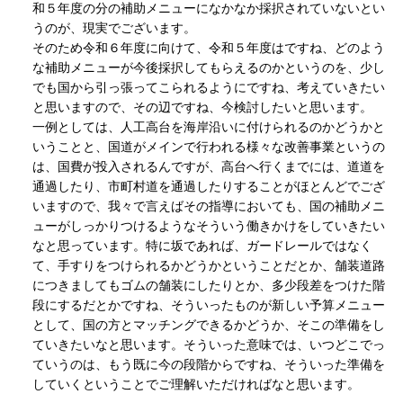
和５年度の分の補助メニューになかなか採択されていないとい
うのが、現実でございます。
そのため令和６年度に向けて、令和５年度はですね、どのよう
な補助メニューが今後採択してもらえるのかというのを、少し
でも国から引っ張ってこられるようにですね、考えていきたい
と思いますので、その辺ですね、今検討したいと思います。
一例としては、人工高台を海岸沿いに付けられるのかどうかと
いうことと、国道がメインで行われる様々な改善事業というの
は、国費が投入されるんですが、高台へ行くまでには、道道を
通過したり、市町村道を通過したりすることがほとんどでござ
いますので、我々で言えばその指導においても、国の補助メニ
ューがしっかりつけるようなそういう働きかけをしていきたい
なと思っています。特に坂であれば、ガードレールではなく
て、手すりをつけられるかどうかということだとか、舗装道路
につきましてもゴムの舗装にしたりとか、多少段差をつけた階
段にするだとかですね、そういったものが新しい予算メニュー
として、国の方とマッチングできるかどうか、そこの準備をし
ていきたいなと思います。そういった意味では、いつどこでっ
ていうのは、もう既に今の段階からですね、そういった準備を
していくということでご理解いただければなと思います。