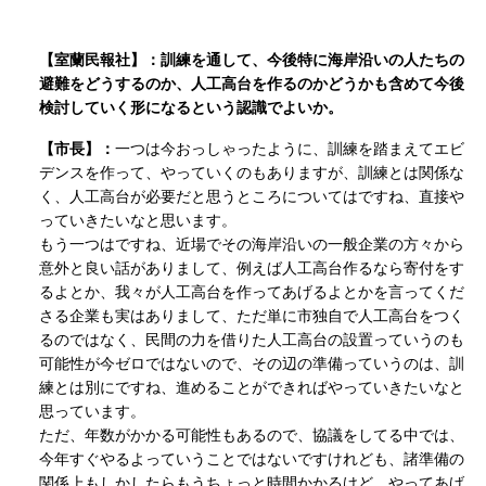
【室蘭民報社】：訓練を通して、今後特に海岸沿いの人たちの
避難をどうするのか、人工高台を作るのかどうかも含めて今後
検討していく形になるという認識でよいか。
【市長】：
一つは今おっしゃったように、訓練を踏まえてエビ
デンスを作って、やっていくのもありますが、訓練とは関係な
く、人工高台が必要だと思うところについてはですね、直接や
っていきたいなと思います。
もう一つはですね、近場でその海岸沿いの一般企業の方々から
意外と良い話がありまして、例えば人工高台作るなら寄付をす
るよとか、我々が人工高台を作ってあげるよとかを言ってくだ
さる企業も実はありまして、ただ単に市独自で人工高台をつく
るのではなく、民間の力を借りた人工高台の設置っていうのも
可能性が今ゼロではないので、その辺の準備っていうのは、訓
練とは別にですね、進めることができればやっていきたいなと
思っています。
ただ、年数がかかる可能性もあるので、協議をしてる中では、
今年すぐやるよっていうことではないですけれども、諸準備の
関係上もしかしたらもうちょっと時間かかるけど、やってあげ