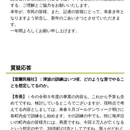
する、ご理解とご協力をお願いいたします。
本年が、市民の皆様、また、記者の皆様にとって、幸多き年と
なりますよう祈念し、新年のごあいさつとさせていただきま
す。
一年間よろしくお願い申し上げます。
質疑応答
【室蘭民報社】：津波の訓練はいつ頃、どのような形でやるこ
とを想定してるのか。
【市長】：
今の令和５年度の事業の内容も、これから予算も含
めてですね、検討しているところでございますが、現時点で考
えてる内容としましては、来春５月ゴールデンウィーク明けに
各町内会で訓練をし始めます。その訓練の中でも、特に海岸沿
いの町内会の皆様方には、再度ですね、今回２万人が亡くなる
という想定の中で、39市町の1市としてですね、我々がどれぐ