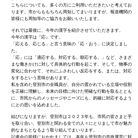
こちらについても、多くの方にご利用いただきたいと考えてお
ります。市からももちろん周知してまいりますが、報道機関の
皆様にも周知等のご協力をお願いいたします。
それでは最後に、今年の漢字を紹介させていただきます。
今年の漢字は『応』です。
「応える、応じる」と言う意味の「応・おう」に決定しまし
た。
「応」には「適応する。対応する。順応する。」など、さまざ
まな働きかけに対して具体的な行動を起こす。そして、物事の
変化に合わせて、それにふさわしい反応をする。または、対応
をするという意味があります。
私を含めた登別市の全職員が、自分の置かれている立場や役割
を正確に理解し、未来の目標に向けた明確な行動を取るととも
に、市民からのメッセージやニーズにも、的確に対応するよう
にとの思いを込めました。
結びになりますが、登別市は２０２３年も、市民の皆さまと手
を取り合い、登別市と関わる全ての人々にとりまして市が魅力
的なまちとなるよう取り組んでまいります。
記者会の皆様におかれましては、本年も登別市の市政運営に対