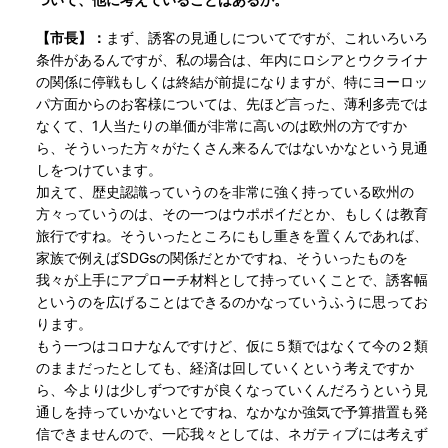
【市長】：
まず、誘客の見通しについてですが、これいろいろ
条件があるんですが、私の場合は、年内にロシアとウクライナ
の関係に停戦もしくは終結が前提になりますが、特にヨーロッ
パ方面からのお客様については、先ほど言った、薄利多売では
なくて、1人当たりの単価が非常に高いのは欧州の方ですか
ら、そういった方々がたくさん来るんではないかなという見通
しをつけています。
加えて、歴史認識っていうのを非常に強く持っている欧州の
方々っていうのは、その一つはウポポイだとか、もしくは教育
旅行ですね。そういったところにもし重きを置くんであれば、
家族で例えばSDGsの関係だとかですね、そういったものを
我々が上手にアプローチ材料として持っていくことで、誘客幅
というのを広げることはできるのかなっていうふうに思ってお
ります。
もう一つはコロナなんですけど、仮に５類ではなくて今の２類
のままだったとしても、経済は回していくという考えですか
ら、今よりは少しずつですが良くなっていくんだろうという見
通しを持っていかないとですね、なかなか強気で予算措置も発
信できませんので、一応我々としては、ネガティブには考えず