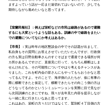
ますよっていう話が一応まだ途切れてはいないので、少しでも
期待しながら進めたいなと思ってます。
【室蘭民報社】：例えば栄町などの市民は線路があるので避難
するにも大変というような話もある。訓練の中で線路をまたい
での避難についてなにか考えはあるか。
【市長】：
実は昨年の地区懇談会の中でその話題が出まして、
私自身もその質問にお答えさせていただいたんですが、行政側
の方も実は日野自動車さんのすぐそばまで通過できる場所が何
カ所かあるんですけど、直接見に行って、もちろん横断はしま
せんけれども、その可能性についてやはり考えるチャンスがあ
りました。これを町内会の皆さんにもやってもらおうかなと思
ってるんですよ。そのことで、海岸側の人たちが、仮に有事の
際に横断できたと仮定して、横断できたらその向こう側の方は
どうなってるのかというシミュレーションを実際に目で見なが
ら次回訓練のときにですね、我々が去年見た内容を提示しなが
ら一緒に見に行きたいなあと思ってます。
これはあの、栄町の方々だけではなくて、鷲別町４丁目側の方