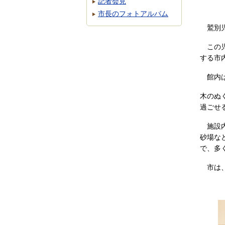
記者会見
市長のフォトアルバム
鷲別児
この児
する市
館内は
木のぬ
過ごせ
施設内
砂場な
で、多
市は、