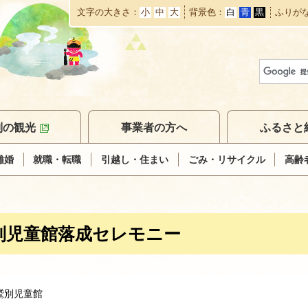
文字の大きさ
小
中
大
背景色
白
青
黒
ふりが
本
文
へ
移
動
別の観光
事業者の方へ
ふるさと
離婚
就職・転職
引越し・住まい
ごみ・リサイクル
高齢
別児童館落成セレモニー
鷲別児童館