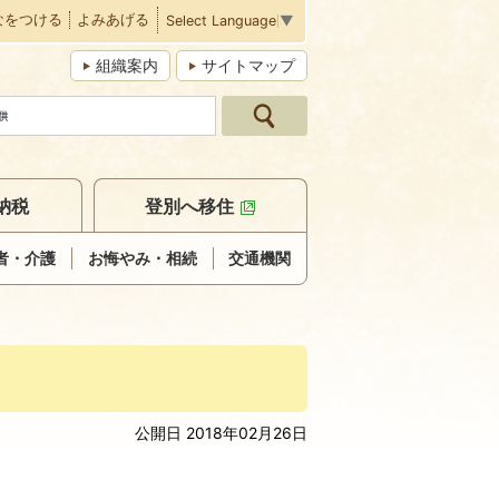
なをつける
よみあげる
Select Language
▼
組織案内
サイトマップ
納税
登別へ移住
者・介護
お悔やみ・相続
交通機関
公開日 2018年02月26日