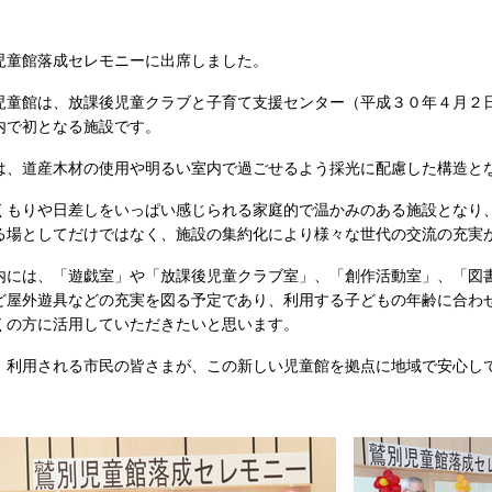
童館落成セレモニーに出席しました。
童館は、放課後児童クラブと子育て支援センター（平成３０年４月２
内で初となる施設です。
、道産木材の使用や明るい室内で過ごせるよう採光に配慮した構造と
くもりや日差しをいっぱい感じられる家庭的で温かみのある施設となり
る場としてだけではなく、施設の集約化により様々な世代の交流の充実
には、「遊戯室」や「放課後児童クラブ室」、「創作活動室」、「図
ど屋外遊具などの充実を図る予定であり、利用する子どもの年齢に合わ
くの方に活用していただきたいと思います。
利用される市民の皆さまが、この新しい児童館を拠点に地域で安心し