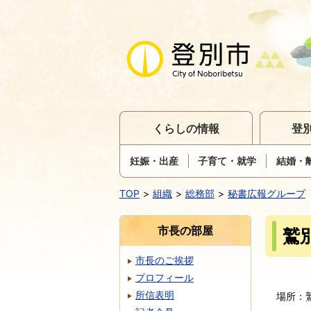
くらしの情報
登
妊娠・出産
子育て・就学
結婚・
TOP
組織
総務部
秘書広報グループ
市長の部屋
鷲
市長のご挨拶
プロフィール
所信表明
場所：