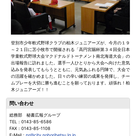
登別市少年軟式野球クラブの柏木ジュニアーズが、今月の１９
～２１日に苫小牧市で開催される「高円宮賜杯第３４回全日本
学童軟式野球大会マクドナルドトーナメント南北海道大会」の
出場報告に訪れました。選手一人ひとりから大会へ向けた意気
込みを発表してもらうとともに、元気あふれる円陣で、大会で
の活躍を確かめました。日々の辛い練習の成果を発揮し、チー
ムプレーを大切に勝ち進むことを願っております。頑張れ！柏
木ジュニアーズ！！
問い合わせ
総務部 秘書広報グループ
TEL：
0143-85-6586
FAX：
0143-85-1108
E-Mail：
pr@city.noboribetsu.lg.jp