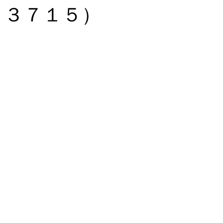
３７１５）