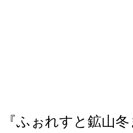
『ふぉれすと鉱山冬